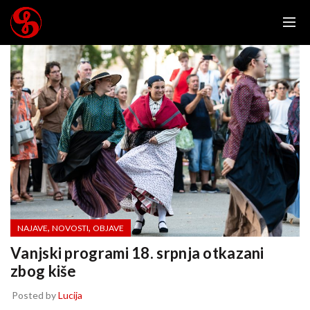
,
,
NAJAVE
NOVOSTI
OBJAVE
Vanjski programi 18. srpnja otkazani
zbog kiše
Posted by
Lucija