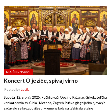
,
IZLOŽBE
NAJAVE
Koncert O jeziče, spivaj virno
Posted by
Lucija
Subota, 12. srpnja 2025. Pučki pivači Općine Ražanac Grkokatolička
konkatedrala sv. Ćirila i Metoda, Zagreb Pučko glagoljaško pjevanje
sačuvalo se kroz povijest i vremena koja su iziskivala stalne