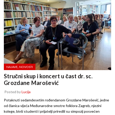
,
NAJAVE
NOVOSTI
Stručni skup i koncert u čast dr. sc.
Grozdane Marošević
Posted by
Lucija
Potaknuti sedamdesetim rođendanom Grozdane Marošević, jedne
od članica vijeća Međunarodne smotre folklora Zagreb, njezini
kolege, bivši studenti i prijatelji priredili su simpozij posvećen