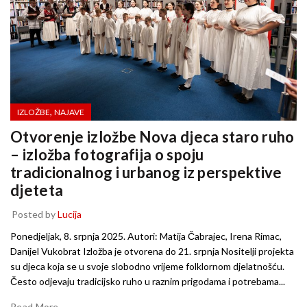
,
IZLOŽBE
NAJAVE
Otvorenje izložbe Nova djeca staro ruho
– izložba fotografija o spoju
tradicionalnog i urbanog iz perspektive
djeteta
Posted by
Lucija
Ponedjeljak, 8. srpnja 2025. Autori: Matija Čabrajec, Irena Rimac,
Danijel Vukobrat Izložba je otvorena do 21. srpnja Nositelji projekta
su djeca koja se u svoje slobodno vrijeme folklornom djelatnošću.
Često odjevaju tradicijsko ruho u raznim prigodama i potrebama...
Read More