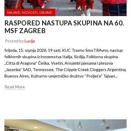
,
,
NAJAVE
NOVOSTI
OBJAVE
RASPORED NASTUPA SKUPINA NA 60.
MSF ZAGREB
Posted by
Lucija
Srijeda, 15. srpnja 2026. 19 sati, KUC Travno SmoTRAvno, nastup
folklornih skupina iz inozemstva Italija, Sicilija, Folklorna skupina
„Citta di Aragona“ Češka, Vsetín, Ansambl pjesama i plesova
„Jasenka“ SAD, Tennessee, The Cripple Creek Cloggers Argentina,
Buenos Aires, Kulturno-umjetničko društvo “Proljeće” Tajvan...
Read More