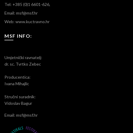
Tel: +385 (0)1 6601-626,
Email: msf@msf.hr
Web: www.kuctravno.hr
MSF INFO:
Umjetnički ravnatelj:
dr. sc. Tvrtko Zebec
Producentica:
Ivana Mihajlic
Stručni suradnik:
Vidoslav Bagur
Email: msf@msf.hr