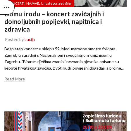
,
,
KONCERTI
NAJAVE
Uncategorized @hr
Domu i rodu – koncert zavičajnih i
domoljubnih popijevki, napitnica i
zdravica
Posted by
Lucija
Besplatan koncert u sklopu 59. Međunarodne smotre folklora
Zagreb u suradnji s Nacionalnom i sveučilišnom knjižnicom u
Zagrebu. "Biranim riječima znanih i neznanih pjesnika opisane su
ljepote hrvatskog zavičaja, životi ljudi, povijesni događaji, a brojne...
Read More