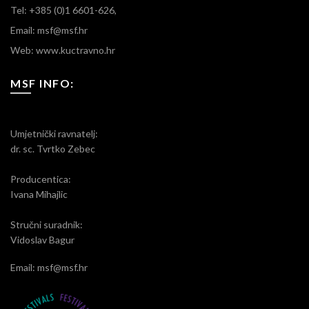
Tel: +385 (0)1 6601-626,
Email: msf@msf.hr
Web: www.kuctravno.hr
MSF INFO:
Umjetnički ravnatelj:
dr. sc. Tvrtko Zebec
Producentica:
Ivana Mihajlic
Stručni suradnik:
Vidoslav Bagur
Email: msf@msf.hr