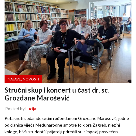
,
NAJAVE
NOVOSTI
Stručni skup i koncert u čast dr. sc.
Grozdane Marošević
Posted by
Lucija
Potaknuti sedamdesetim rođendanom Grozdane Marošević, jedne
od članica vijeća Međunarodne smotre folklora Zagreb, njezini
kolege, bivši studenti i prijatelji priredili su simpozij posvećen