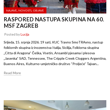
,
,
NAJAVE
NOVOSTI
OBJAVE
RASPORED NASTUPA SKUPINA NA 60.
MSF ZAGREB
Posted by
Lucija
Srijeda, 15. srpnja 2026. 19 sati, KUC Travno SmoTRAvno, nastup
folklornih skupina iz inozemstva Italija, Sicilija, Folklorna skupina
„Citta di Aragona“ Češka, Vsetín, Ansambl pjesama i plesova
„Jasenka“ SAD, Tennessee, The Cripple Creek Cloggers Argentina,
Buenos Aires, Kulturno-umjetničko društvo “Proljeće” Tajvan...
Read More