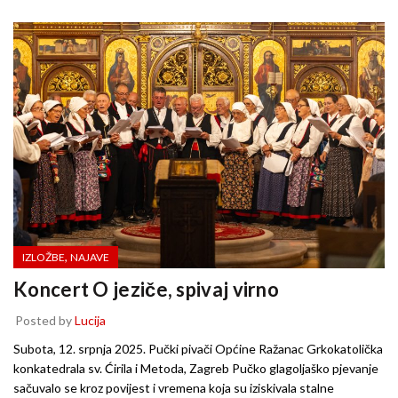
,
IZLOŽBE
NAJAVE
Koncert O jeziče, spivaj virno
Posted by
Lucija
Subota, 12. srpnja 2025. Pučki pivači Općine Ražanac Grkokatolička
konkatedrala sv. Ćirila i Metoda, Zagreb Pučko glagoljaško pjevanje
sačuvalo se kroz povijest i vremena koja su iziskivala stalne