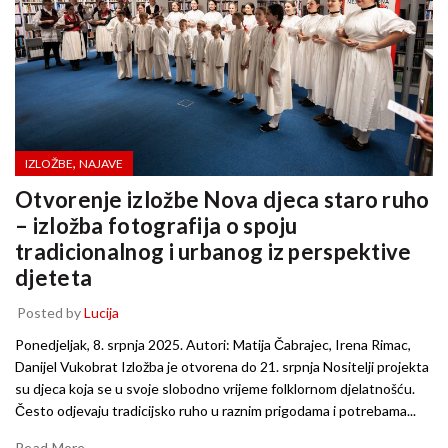
,
IZLOŽBE
NAJAVE
Otvorenje izložbe Nova djeca staro ruho
– izložba fotografija o spoju
tradicionalnog i urbanog iz perspektive
djeteta
Posted by
Lucija
Ponedjeljak, 8. srpnja 2025. Autori: Matija Čabrajec, Irena Rimac,
Danijel Vukobrat Izložba je otvorena do 21. srpnja Nositelji projekta
su djeca koja se u svoje slobodno vrijeme folklornom djelatnošću.
Često odjevaju tradicijsko ruho u raznim prigodama i potrebama...
Read More