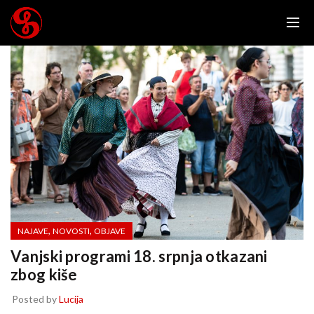
,
,
NAJAVE
NOVOSTI
OBJAVE
Vanjski programi 18. srpnja otkazani
zbog kiše
Posted by
Lucija