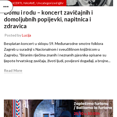
,
,
KONCERTI
NAJAVE
Uncategorized @hr
Domu i rodu – koncert zavičajnih i
domoljubnih popijevki, napitnica i
zdravica
Posted by
Lucija
Besplatan koncert u sklopu 59. Međunarodne smotre folklora
Zagreb u suradnji s Nacionalnom i sveučilišnom knjižnicom u
Zagrebu. "Biranim riječima znanih i neznanih pjesnika opisane su
ljepote hrvatskog zavičaja, životi ljudi, povijesni događaji, a brojne...
Read More