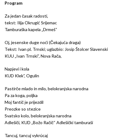
Program
Za jedan časak radosti,
tekst: Ilija Okrugić Srijemac
Tamburaška kapela „Drmeš“
Oj, jesenske duge noći (Čekajuća draga)
Tekst: Ivan pl. Trnski; uglazbio: Josip Štolcer Slavenski
KUU „Ivan Trnski“, Nova Rača,
Napjevi i kola
KUD Klek”, Ogulin
Pastirče mlado in milo, belokranjska narodna
Pa za koga, poljka
Moj fantič je prijezdil
Preozke so stezice
Svatsko kolo, belokranjska narodna
Adlešiči, KUD „Božo Račič“ Adlešički tamburaši
Tancuj, tancuj vykrúcaj