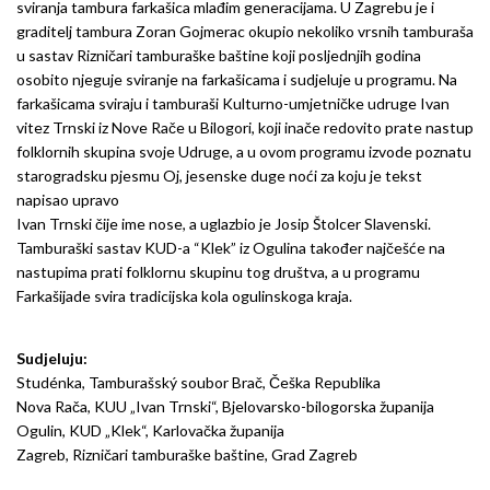
sviranja tambura farkašica mlađim generacijama. U Zagrebu je i
graditelj tambura Zoran Gojmerac okupio nekoliko vrsnih tamburaša
u sastav Rizničari tamburaške baštine koji posljednjih godina
osobito njeguje sviranje na farkašicama i sudjeluje u programu. Na
farkašicama sviraju i tamburaši Kulturno-umjetničke udruge Ivan
vitez Trnski iz Nove Rače u Bilogori, koji inače redovito prate nastup
folklornih skupina svoje Udruge, a u ovom programu izvode poznatu
starogradsku pjesmu Oj, jesenske duge noći za koju je tekst
napisao upravo
Ivan Trnski čije ime nose, a uglazbio je Josip Štolcer Slavenski.
Tamburaški sastav KUD-a “Klek” iz Ogulina također najčešće na
nastupima prati folklornu skupinu tog društva, a u programu
Farkašijade svira tradicijska kola ogulinskoga kraja.
Sudjeluju:
Studénka, Tamburašský soubor Brač, Češka Republika
Nova Rača, KUU „Ivan Trnski“, Bjelovarsko-bilogorska županija
Ogulin, KUD „Klek“, Karlovačka županija
Zagreb, Rizničari tamburaške baštine, Grad Zagreb