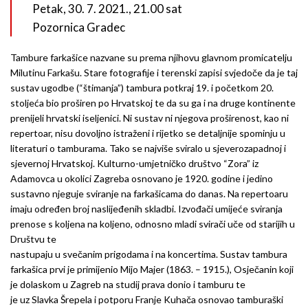
Petak, 30. 7. 2021., 21.00 sat
Pozornica Gradec
Tambure farkašice nazvane su prema njihovu glavnom promicatelju
Milutinu Farkašu. Stare fotografije i terenski zapisi svjedoče da je taj
sustav ugodbe (“štimanja”) tambura potkraj 19. i početkom 20.
stoljeća bio proširen po Hrvatskoj te da su ga i na druge kontinente
prenijeli hrvatski iseljenici. Ni sustav ni njegova proširenost, kao ni
repertoar, nisu dovoljno istraženi i rijetko se detaljnije spominju u
literaturi o tamburama. Tako se najviše sviralo u sjeverozapadnoj i
sjevernoj Hrvatskoj. Kulturno-umjetničko društvo “Zora” iz
Adamovca u okolici Zagreba osnovano je 1920. godine i jedino
sustavno njeguje sviranje na farkašicama do danas. Na repertoaru
imaju određen broj naslijeđenih skladbi. Izvođači umijeće sviranja
prenose s koljena na koljeno, odnosno mladi svirači uče od starijih u
Društvu te
nastupaju u svečanim prigodama i na koncertima. Sustav tambura
farkašica prvi je primijenio Mijo Majer (1863. – 1915.), Osječanin koji
je dolaskom u Zagreb na studij prava donio i tamburu te
je uz Slavka Šrepela i potporu Franje Kuhača osnovao tamburaški