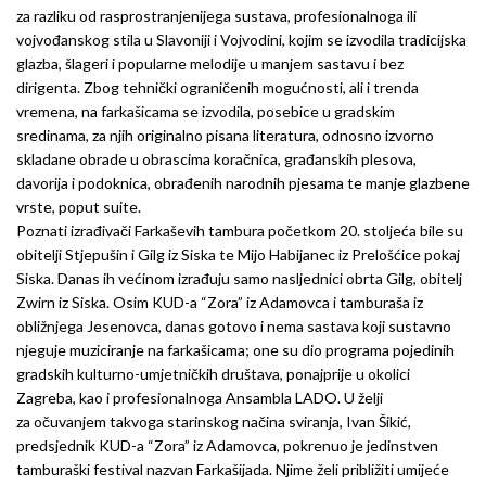
za razliku od rasprostranjenijega sustava, profesionalnoga ili
vojvođanskog stila u Slavoniji i Vojvodini, kojim se izvodila tradicijska
glazba, šlageri i popularne melodije u manjem sastavu i bez
dirigenta. Zbog tehnički ograničenih mogućnosti, ali i trenda
vremena, na farkašicama se izvodila, posebice u gradskim
sredinama, za njih originalno pisana literatura, odnosno izvorno
skladane obrade u obrascima koračnica, građanskih plesova,
davorija i podoknica, obrađenih narodnih pjesama te manje glazbene
vrste, poput suite.
Poznati izrađivači Farkaševih tambura početkom 20. stoljeća bile su
obitelji Stjepušin i Gilg iz Siska te Mijo Habijanec iz Prelošćice pokaj
Siska. Danas ih većinom izrađuju samo nasljednici obrta Gilg, obitelj
Zwirn iz Siska. Osim KUD-a “Zora” iz Adamovca i tamburaša iz
obližnjega Jesenovca, danas gotovo i nema sastava koji sustavno
njeguje muziciranje na farkašicama; one su dio programa pojedinih
gradskih kulturno-umjetničkih društava, ponajprije u okolici
Zagreba, kao i profesionalnoga Ansambla LADO. U želji
za očuvanjem takvoga starinskog načina sviranja, Ivan Šikić,
predsjednik KUD-a “Zora” iz Adamovca, pokrenuo je jedinstven
tamburaški festival nazvan Farkašijada. Njime želi približiti umijeće