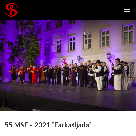
55.MSF – 2021 “Farkašijada”