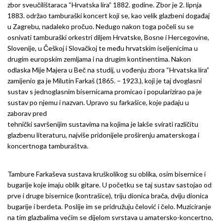
zbor sveučilištaraca “Hrvatska lira” 1882. godine. Zbor je 2. lipnja
1883. održao tamburaški koncert koji se, kao velik glazbeni događaj
u Zagrebu, nadaleko pročuo. Nedugo nakon toga počeli su se
osnivati tamburaški orkestri diljem Hrvatske, Bosne i Hercegovine,
Slovenije, u Češkoj i Slovačkoj te među hrvatskim iseljenicima u
drugim europskim zemljama i na drugim kontinentima. Nakon
odlaska Mije Majera u Beč na studij, u vođenju zbora “Hrvatska lira”
zamijenio ga je Milutin Farkaš (1865. – 1923.), koji je taj dvoglasni
sustav s jednoglasnim bisernicama promicao i popularizirao pa je
sustav po njemu i nazvan. Upravo su farkašice, koje padaju u
zaborav pred
tehnički savršenijim sustavima na kojima je lakše svirati različitu
glazbenu literaturu, najviše pridonijele proširenju amaterskoga i
koncertnoga tamburaštva.
Tambure Farkaševa sustava kruškolikog su oblika, osim bisernice i
bugarije koje imaju oblik gitare. U početku se taj sustav sastojao od
prve i druge bisernice (kontrašice), triju dionica brača, dviju dionica
bugarije i berdeta. Poslije im se pridružuju čelović i čelo. Muziciranje
na tim glazbalima većim se dijelom svrstava u amatersko-koncertno,