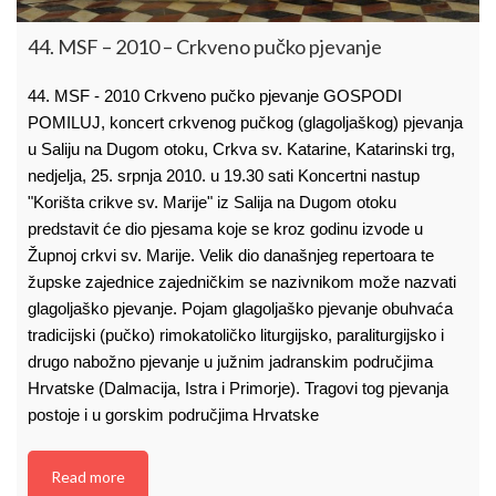
44. MSF – 2010 – Crkveno pučko pjevanje
44. MSF - 2010 Crkveno pučko pjevanje GOSPODI
POMILUJ, koncert crkvenog pučkog (glagoljaškog) pjevanja
u Saliju na Dugom otoku, Crkva sv. Katarine, Katarinski trg,
nedjelja, 25. srpnja 2010. u 19.30 sati Koncertni nastup
"Korišta crikve sv. Marije" iz Salija na Dugom otoku
predstavit će dio pjesama koje se kroz godinu izvode u
Župnoj crkvi sv. Marije. Velik dio današnjeg repertoara te
župske zajednice zajedničkim se nazivnikom može nazvati
glagoljaško pjevanje. Pojam glagoljaško pjevanje obuhvaća
tradicijski (pučko) rimokatoličko liturgijsko, paraliturgijsko i
drugo nabožno pjevanje u južnim jadranskim područjima
Hrvatske (Dalmacija, Istra i Primorje). Tragovi tog pjevanja
postoje i u gorskim područjima Hrvatske
Read more