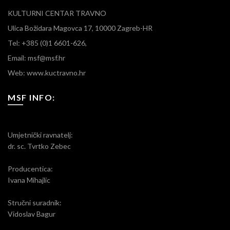
KULTURNI CENTAR TRAVNO
Ulica Božidara Magovca 17, 10000 Zagreb-HR
Tel: +385 (0)1 6601-626,
Email: msf@msf.hr
Web: www.kuctravno.hr
MSF INFO:
Umjetnički ravnatelj:
dr. sc. Tvrtko Zebec
Producentica:
Ivana Mihajlic
Stručni suradnik:
Vidoslav Bagur