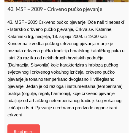
43. MSF – 2009 – Crkveno pučko pjevanje
43. MSF - 2009 Crkveno pučko pjevanje 'Oče naš ti nebeski'
- Istarsko crkveno pučko pjevanje, Crkva sv. Katarine,
Katarinski trg, nedjelja, 19. srpnja 2009. u 19.30 sati
Koncertna izvedba pučkog crkvenog pjevanja manje je
poznata crkvena pučka tradicija hrvatskog katoličkog puka u
Istri. Za razliku od nekih drugih hrvatskih područja
(Dalmacija, Slavonija) koje karakterizira simbioza pučkog
svjetovnog i crkvenog vokalnog izričaja, crkveno pučko
pjevanje je tonalno temperirano dvoglasno ili višeglasno
pjevanje. Jedan je od razloga i instrumentalna (temperirana)
pratnja (orgulje, regali, harmoniji), koje crkveno pjevanje
udaljuje od arhaičkog netemperiranog tradicijskog vokalnog
izričaja u Istri. Pjevanje u crkvama predvode organizirani
crkveni
Read more