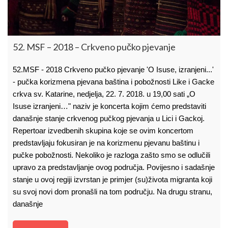
52. MSF – 2018 – Crkveno pučko pjevanje
52.MSF - 2018 Crkveno pučko pjevanje 'O Isuse, izranjeni...'
- pučka korizmena pjevana baština i pobožnosti Like i Gacke
crkva sv. Katarine, nedjelja, 22. 7. 2018. u 19,00 sati „O
Isuse izranjeni…" naziv je koncerta kojim ćemo predstaviti
današnje stanje crkvenog pučkog pjevanja u Lici i Gackoj.
Repertoar izvedbenih skupina koje se ovim koncertom
predstavljaju fokusiran je na korizmenu pjevanu baštinu i
pučke pobožnosti. Nekoliko je razloga zašto smo se odlučili
upravo za predstavljanje ovog područja. Povijesno i sadašnje
stanje u ovoj regiji izvrstan je primjer (su)života migranta koji
su svoj novi dom pronašli na tom području. Na drugu stranu,
današnje