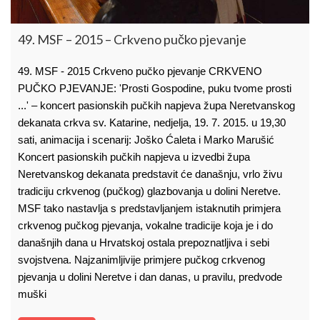
49. MSF – 2015 – Crkveno pučko pjevanje
49. MSF - 2015 Crkveno pučko pjevanje CRKVENO
PUČKO PJEVANJE: 'Prosti Gospodine, puku tvome prosti
...' – koncert pasionskih pučkih napjeva župa Neretvanskog
dekanata crkva sv. Katarine, nedjelja, 19. 7. 2015. u 19,30
sati, animacija i scenarij: Joško Ćaleta i Marko Marušić
Koncert pasionskih pučkih napjeva u izvedbi župa
Neretvanskog dekanata predstavit će današnju, vrlo živu
tradiciju crkvenog (pučkog) glazbovanja u dolini Neretve.
MSF tako nastavlja s predstavljanjem istaknutih primjera
crkvenog pučkog pjevanja, vokalne tradicije koja je i do
današnjih dana u Hrvatskoj ostala prepoznatljiva i sebi
svojstvena. Najzanimljivije primjere pučkog crkvenog
pjevanja u dolini Neretve i dan danas, u pravilu, predvode
muški