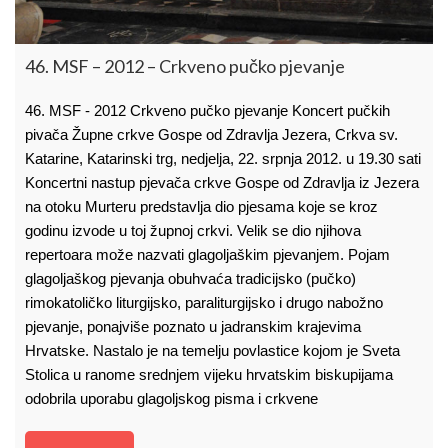
46. MSF – 2012 – Crkveno pučko pjevanje
46. MSF - 2012 Crkveno pučko pjevanje Koncert pučkih
pivača Župne crkve Gospe od Zdravlja Jezera, Crkva sv.
Katarine, Katarinski trg, nedjelja, 22. srpnja 2012. u 19.30 sati
Koncertni nastup pjevača crkve Gospe od Zdravlja iz Jezera
na otoku Murteru predstavlja dio pjesama koje se kroz
godinu izvode u toj župnoj crkvi. Velik se dio njihova
repertoara može nazvati glagoljaškim pjevanjem. Pojam
glagoljaškog pjevanja obuhvaća tradicijsko (pučko)
rimokatoličko liturgijsko, paraliturgijsko i drugo nabožno
pjevanje, ponajviše poznato u jadranskim krajevima
Hrvatske. Nastalo je na temelju povlastice kojom je Sveta
Stolica u ranome srednjem vijeku hrvatskim biskupijama
odobrila uporabu glagoljskog pisma i crkvene