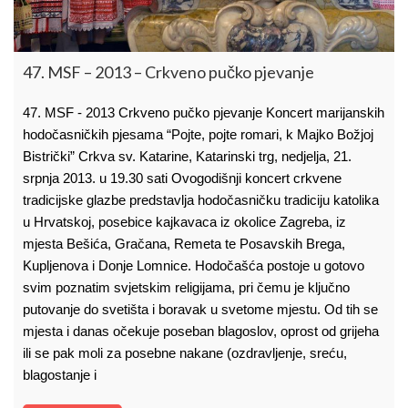
47. MSF – 2013 – Crkveno pučko pjevanje
47. MSF - 2013 Crkveno pučko pjevanje Koncert marijanskih
hodočasničkih pjesama “Pojte, pojte romari, k Majko Božjoj
Bistrički” Crkva sv. Katarine, Katarinski trg, nedjelja, 21.
srpnja 2013. u 19.30 sati Ovogodišnji koncert crkvene
tradicijske glazbe predstavlja hodočasničku tradiciju katolika
u Hrvatskoj, posebice kajkavaca iz okolice Zagreba, iz
mjesta Bešića, Gračana, Remeta te Posavskih Brega,
Kupljenova i Donje Lomnice. Hodočašća postoje u gotovo
svim poznatim svjetskim religijama, pri čemu je ključno
putovanje do svetišta i boravak u svetome mjestu. Od tih se
mjesta i danas očekuje poseban blagoslov, oprost od grijeha
ili se pak moli za posebne nakane (ozdravljenje, sreću,
blagostanje i