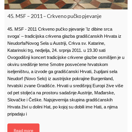
45. MSF – 2011 – Crkveno pučko pjevanje
45. MSF - 2011 Crkveno pučko pjevanje 'Iz dibine srca
svoga' – tradicijska crkvena glazba gradišćanskih Hrvata iz
Neudorfa/Novog Sela u Austriji, Crkva sv. Katarine,
Katarinski trg, nedjelja, 24. srpnja 2011. u 19.30 sati
Ovogodišnji koncert tradicijske crkvene glazbe osmišljen je u
okviru središnje teme Smotre posvećene hrvatskom
iseljeništvu, a izvode ga gradišćanski Hrvati, župljani sela
Neudorf (Novo Selo) iz austrijske pokrajine Burgenland,
hrvatski zvane Gradišće. Hrvati u središnjoj Europi žive više
od pet stoljeća na prostoru sadašnje Austrije, Mađarske,
Slovačke i Češke. Najsjevernija skupina gradišćanskih
Hrvata živi u dolini Hat, po kojoj su dobili ime Hati, a njima
pripadaju i
Read more