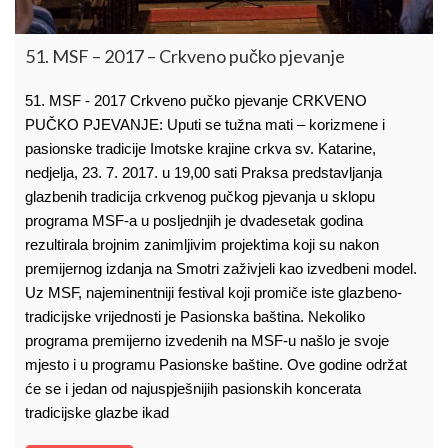
51. MSF – 2017 – Crkveno pučko pjevanje
51. MSF - 2017 Crkveno pučko pjevanje CRKVENO
PUČKO PJEVANJE: Uputi se tužna mati – korizmene i
pasionske tradicije Imotske krajine crkva sv. Katarine,
nedjelja, 23. 7. 2017. u 19,00 sati Praksa predstavljanja
glazbenih tradicija crkvenog pučkog pjevanja u sklopu
programa MSF-a u posljednjih je dvadesetak godina
rezultirala brojnim zanimljivim projektima koji su nakon
premijernog izdanja na Smotri zaživjeli kao izvedbeni model.
Uz MSF, najeminentniji festival koji promiče iste glazbeno-
tradicijske vrijednosti je Pasionska baština. Nekoliko
programa premijerno izvedenih na MSF-u našlo je svoje
mjesto i u programu Pasionske baštine. Ove godine održat
će se i jedan od najuspješnijih pasionskih koncerata
tradicijske glazbe ikad