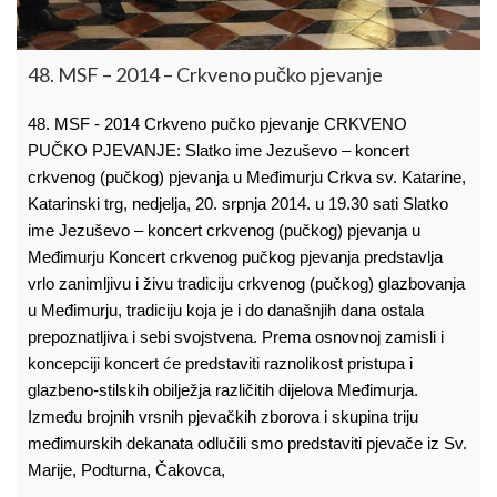
48. MSF – 2014 – Crkveno pučko pjevanje
48. MSF - 2014 Crkveno pučko pjevanje CRKVENO
PUČKO PJEVANJE: Slatko ime Jezuševo – koncert
crkvenog (pučkog) pjevanja u Međimurju Crkva sv. Katarine,
Katarinski trg, nedjelja, 20. srpnja 2014. u 19.30 sati Slatko
ime Jezuševo – koncert crkvenog (pučkog) pjevanja u
Međimurju Koncert crkvenog pučkog pjevanja predstavlja
vrlo zanimljivu i živu tradiciju crkvenog (pučkog) glazbovanja
u Međimurju, tradiciju koja je i do današnjih dana ostala
prepoznatljiva i sebi svojstvena. Prema osnovnoj zamisli i
koncepciji koncert će predstaviti raznolikost pristupa i
glazbeno-stilskih obilježja različitih dijelova Međimurja.
Između brojnih vrsnih pjevačkih zborova i skupina triju
međimurskih dekanata odlučili smo predstaviti pjevače iz Sv.
Marije, Podturna, Čakovca,