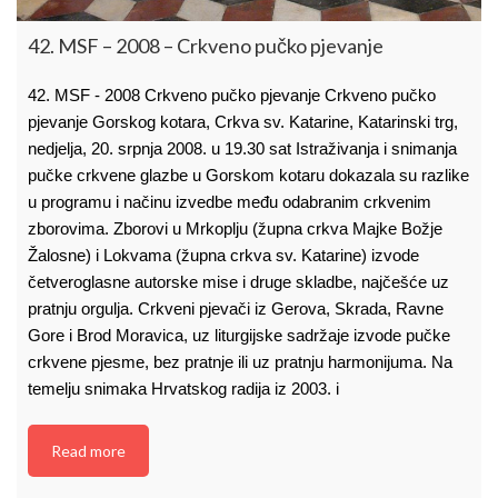
42. MSF – 2008 – Crkveno pučko pjevanje
42. MSF - 2008 Crkveno pučko pjevanje Crkveno pučko
pjevanje Gorskog kotara, Crkva sv. Katarine, Katarinski trg,
nedjelja, 20. srpnja 2008. u 19.30 sat Istraživanja i snimanja
pučke crkvene glazbe u Gorskom kotaru dokazala su razlike
u programu i načinu izvedbe među odabranim crkvenim
zborovima. Zborovi u Mrkoplju (župna crkva Majke Božje
Žalosne) i Lokvama (župna crkva sv. Katarine) izvode
četveroglasne autorske mise i druge skladbe, najčešće uz
pratnju orgulja. Crkveni pjevači iz Gerova, Skrada, Ravne
Gore i Brod Moravica, uz liturgijske sadržaje izvode pučke
crkvene pjesme, bez pratnje ili uz pratnju harmonijuma. Na
temelju snimaka Hrvatskog radija iz 2003. i
Read more