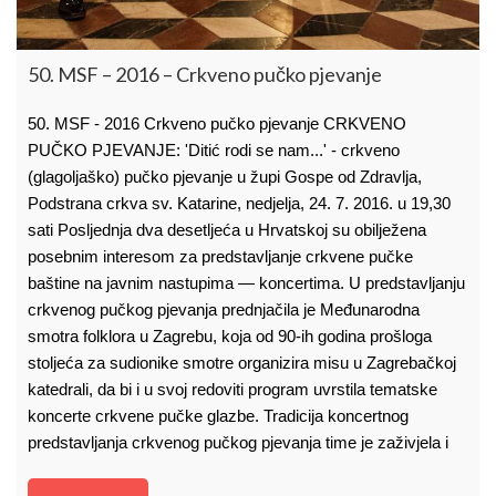
50. MSF – 2016 – Crkveno pučko pjevanje
50. MSF - 2016 Crkveno pučko pjevanje CRKVENO
PUČKO PJEVANJE: 'Ditić rodi se nam...' - crkveno
(glagoljaško) pučko pjevanje u župi Gospe od Zdravlja,
Podstrana crkva sv. Katarine, nedjelja, 24. 7. 2016. u 19,30
sati Posljednja dva desetljeća u Hrvatskoj su obilježena
posebnim interesom za predstavljanje crkvene pučke
baštine na javnim nastupima — koncertima. U predstavljanju
crkvenog pučkog pjevanja prednjačila je Međunarodna
smotra folklora u Zagrebu, koja od 90-ih godina prošloga
stoljeća za sudionike smotre organizira misu u Zagrebačkoj
katedrali, da bi i u svoj redoviti program uvrstila tematske
koncerte crkvene pučke glazbe. Tradicija koncertnog
predstavljanja crkvenog pučkog pjevanja time je zaživjela i