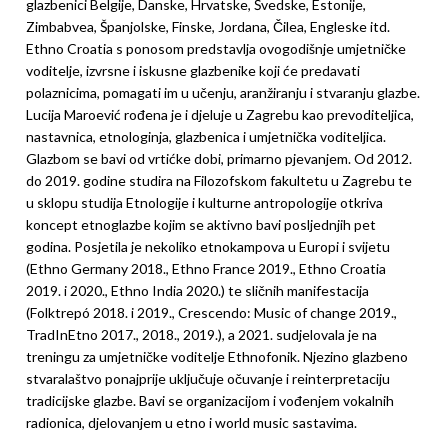
glazbenici Belgije, Danske, Hrvatske, Švedske, Estonije,
Zimbabvea, Španjolske, Finske, Jordana, Čilea, Engleske itd.
Ethno Croatia s ponosom predstavlja ovogodišnje umjetničke
voditelje, izvrsne i iskusne glazbenike koji će predavati
polaznicima, pomagati im u učenju, aranžiranju i stvaranju glazbe.
Lucija Maroević rođena je i djeluje u Zagrebu kao prevoditeljica,
nastavnica, etnologinja, glazbenica i umjetnička voditeljica.
Glazbom se bavi od vrtićke dobi, primarno pjevanjem. Od 2012.
do 2019. godine studira na Filozofskom fakultetu u Zagrebu te
u sklopu studija Etnologije i kulturne antropologije otkriva
koncept etnoglazbe kojim se aktivno bavi posljednjih pet
godina. Posjetila je nekoliko etnokampova u Europi i svijetu
(Ethno Germany 2018., Ethno France 2019., Ethno Croatia
2019. i 2020., Ethno India 2020.) te sličnih manifestacija
(Folktrepó 2018. i 2019., Crescendo: Music of change 2019.,
TradInEtno 2017., 2018., 2019.), a 2021. sudjelovala je na
treningu za umjetničke voditelje Ethnofonik. Njezino glazbeno
stvaralaštvo ponajprije uključuje očuvanje i reinterpretaciju
tradicijske glazbe. Bavi se organizacijom i vođenjem vokalnih
radionica, djelovanjem u etno i world music sastavima.