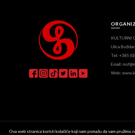
ORGANI
KULTURNI 
Ulica Božid
Tel: +385 (0
Email: msf@m
Web: www.ku
Ova web stranica koristi kolačiće koji nam pomažu da vam pružimo na