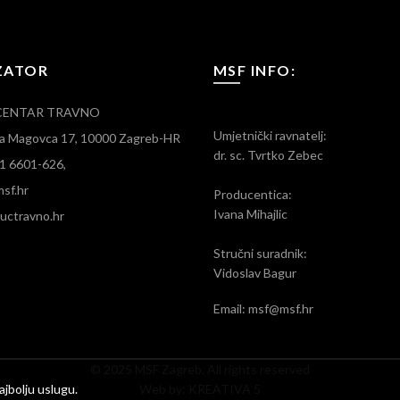
ZATOR
MSF INFO:
CENTAR TRAVNO
Umjetnički ravnatelj:
ara Magovca 17, 10000 Zagreb-HR
dr. sc. Tvrtko Zebec
)1 6601-626,
sf.hr
Producentica:
Ivana Mihajlic
ctravno.hr
Stručni suradnik:
Vidoslav Bagur
Email: msf@msf.hr
© 2025 MSF Zagreb. All rights reserved
jbolju uslugu.
Web by:
KREATIVA 5