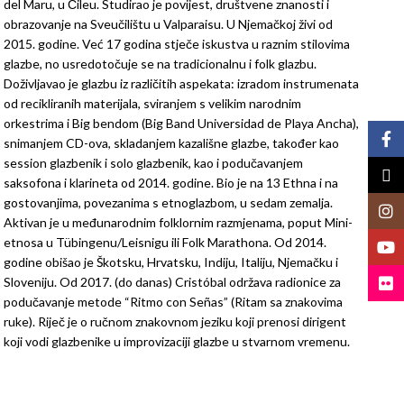
del Maru, u Čileu. Studirao je povijest, društvene znanosti i
obrazovanje na Sveučilištu u Valparaisu. U Njemačkoj živi od
2015. godine. Već 17 godina stječe iskustva u raznim stilovima
glazbe, no usredotočuje se na tradicionalnu i folk glazbu.
Doživljavao je glazbu iz različitih aspekata: izradom instrumenata
od recikliranih materijala, sviranjem s velikim narodnim
orkestrima i Big bendom (Big Band Universidad de Playa Ancha),
Face
snimanjem CD-ova, skladanjem kazališne glazbe, također kao
session glazbenik i solo glazbenik, kao i podučavanjem
X
saksofona i klarineta od 2014. godine. Bio je na 13 Ethna i na
gostovanjima, povezanima s etnoglazbom, u sedam zemalja.
Insta
Aktivan je u međunarodnim folklornim razmjenama, poput Mini-
etnosa u Tübingenu/Leisnigu ili Folk Marathona. Od 2014.
YouT
godine obišao je Škotsku, Hrvatsku, Indiju, Italiju, Njemačku i
Sloveniju. Od 2017. (do danas) Cristóbal održava radionice za
Flickr
podučavanje metode “Ritmo con Señas” (Ritam sa znakovima
ruke). Riječ je o ručnom znakovnom jeziku koji prenosi dirigent
koji vodi glazbenike u improvizaciji glazbe u stvarnom vremenu.