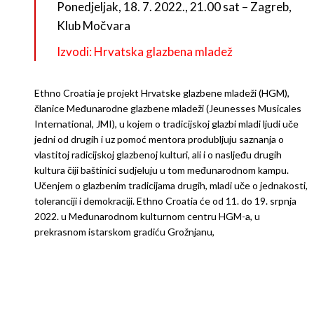
Ponedjeljak, 18. 7. 2022., 21.00 sat – Zagreb,
Klub Močvara
Izvodi: Hrvatska glazbena mladež
Ethno Croatia je projekt Hrvatske glazbene mladeži (HGM),
članice Međunarodne glazbene mladeži (Jeunesses Musicales
International, JMI), u kojem o tradicijskoj glazbi mladi ljudi uče
jedni od drugih i uz pomoć mentora produbljuju saznanja o
vlastitoj radicijskoj glazbenoj kulturi, ali i o nasljeđu drugih
kultura čiji baštinici sudjeluju u tom međunarodnom kampu.
Učenjem o glazbenim tradicijama drugih, mladi uče o jednakosti,
toleranciji i demokraciji. Ethno Croatia će od 11. do 19. srpnja
2022. u Međunarodnom kulturnom centru HGM-a, u
prekrasnom istarskom gradiću Grožnjanu,