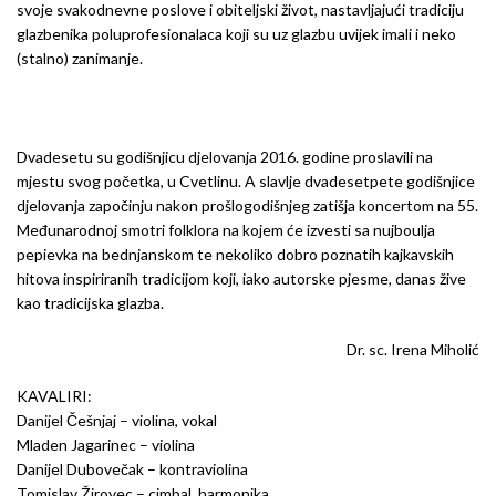
svoje svakodnevne poslove i obiteljski život, nastavljajući tradiciju
glazbenika poluprofesionalaca koji su uz glazbu uvijek imali i neko
(stalno) zanimanje.
Dvadesetu su godišnjicu djelovanja 2016. godine proslavili na
mjestu svog početka, u Cvetlinu. A slavlje dvadesetpete godišnjice
djelovanja započinju nakon prošlogodišnjeg zatišja koncertom na 55.
Međunarodnoj smotri folklora na kojem će izvesti sa nujboulja
pepievka na bednjanskom te nekoliko dobro poznatih kajkavskih
hitova inspiriranih tradicijom koji, iako autorske pjesme, danas žive
kao tradicijska glazba.
Dr. sc. Irena Miholić
KAVALIRI:
Danijel Češnjaj – violina, vokal
Mladen Jagarinec – violina
Danijel Dubovečak – kontraviolina
Tomislav Žirovec – cimbal, harmonika