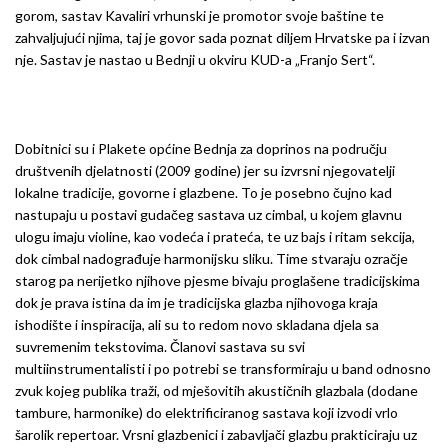
gorom, sastav Kavaliri vrhunski je promotor svoje baštine te
zahvaljujući njima, taj je govor sada poznat diljem Hrvatske pa i izvan
nje. Sastav je nastao u Bednji u okviru KUD-a „Franjo Sert“.
Dobitnici su i Plakete općine Bednja za doprinos na području
društvenih djelatnosti (2009 godine) jer su izvrsni njegovatelji
lokalne tradicije, govorne i glazbene. To je posebno čujno kad
nastupaju u postavi gudačeg sastava uz cimbal, u kojem glavnu
ulogu imaju violine, kao vodeća i prateća, te uz bajs i ritam sekcija,
dok cimbal nadograđuje harmonijsku sliku. Time stvaraju ozračje
starog pa nerijetko njihove pjesme bivaju proglašene tradicijskima
dok je prava istina da im je tradicijska glazba njihovoga kraja
ishodište i inspiracija, ali su to redom novo skladana djela sa
suvremenim tekstovima. Članovi sastava su svi
multiinstrumentalisti i po potrebi se transformiraju u band odnosno
zvuk kojeg publika traži, od mješovitih akustičnih glazbala (dodane
tambure, harmonike) do elektrificiranog sastava koji izvodi vrlo
šarolik repertoar. Vrsni glazbenici i zabavljači glazbu prakticiraju uz