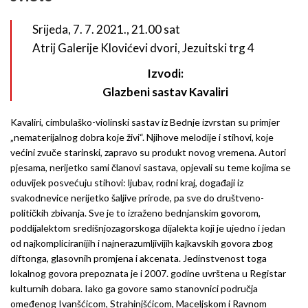
Srijeda, 7. 7. 2021., 21.00 sat
Atrij Galerije Klovićevi dvori, Jezuitski trg 4
Izvodi:
Glazbeni sastav Kavaliri
Kavaliri, cimbulaško-violinski sastav iz Bednje izvrstan su primjer
„nematerijalnog dobra koje živi“. Njihove melodije i stihovi, koje
većini zvuče starinski, zapravo su produkt novog vremena. Autori
pjesama, nerijetko sami članovi sastava, opjevali su teme kojima se
oduvijek posvećuju stihovi: ljubav, rodni kraj, događaji iz
svakodnevice nerijetko šaljive prirode, pa sve do društveno-
političkih zbivanja. Sve je to izraženo bednjanskim govorom,
poddijalektom središnjozagorskoga dijalekta koji je ujedno i jedan
od najkompliciranijih i najnerazumljivijih kajkavskih govora zbog
diftonga, glasovnih promjena i akcenata. Jedinstvenost toga
lokalnog govora prepoznata je i 2007. godine uvrštena u Registar
kulturnih dobara. Iako ga govore samo stanovnici područja
omeđenog Ivanšćicom, Strahinjšćicom, Maceljskom i Ravnom