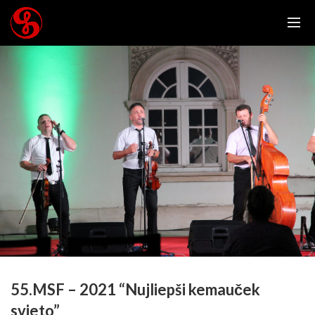
55.MSF – 2021 “Nujliepši kemauček
svieto”