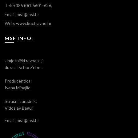
Tel: +385 (0)1 6601-626,
Email: msf@msf.hr
Web: www.kuctravno.hr
MSF INFO:
Umjetnički ravnatelj:
dr. sc. Tvrtko Zebec
Producentica:
Ivana Mihajlic
Stručni suradnik:
Vidoslav Bagur
Email: msf@msf.hr