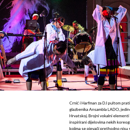
Crnić i Harfman za DJ pultom prati
glazbenika Ansambla LADO, jedin
Hrvatskoj. Brojni vokalni elementi
inspirirani dijelovima nekih koreogr
kojima se pjevači prethodno nisu su