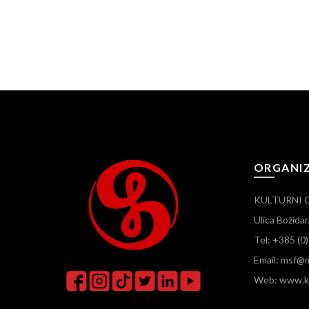
ORGANI
KULTURNI 
Ulica Božid
Tel: +385 (0
Email: msf@m
Web: www.ku