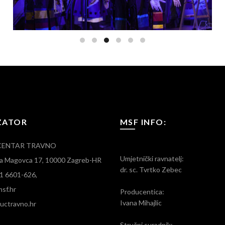
ZATOR
MSF INFO:
CENTAR TRAVNO
Umjetnički ravnatelj:
ara Magovca 17, 10000 Zagreb-HR
dr. sc. Tvrtko Zebec
)1 6601-626,
sf.hr
Producentica:
Ivana Mihajlic
ctravno.hr
Stručni suradnik: