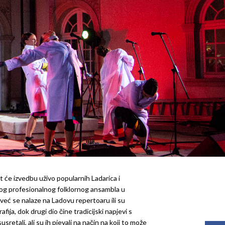
t će izvedbu uživo popularnih Ladarica i
og profesionalnog folklornog ansambla u
 već se nalaze na Ladovu repertoaru ili su
afija, dok drugi dio čine tradicijski napjevi s
sretali, ali su ih pjevali na način na koji to može