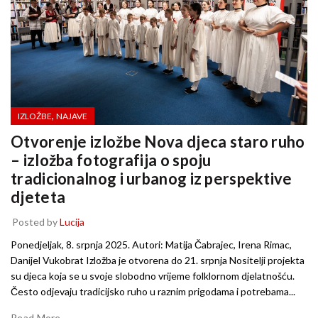
,
IZLOŽBE
NAJAVE
Otvorenje izložbe Nova djeca staro ruho
– izložba fotografija o spoju
tradicionalnog i urbanog iz perspektive
djeteta
Posted by
Lucija
Ponedjeljak, 8. srpnja 2025. Autori: Matija Čabrajec, Irena Rimac,
Danijel Vukobrat Izložba je otvorena do 21. srpnja Nositelji projekta
su djeca koja se u svoje slobodno vrijeme folklornom djelatnošću.
Često odjevaju tradicijsko ruho u raznim prigodama i potrebama...
Read More