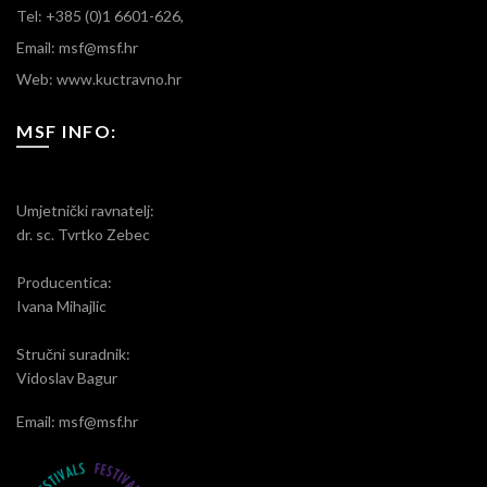
Tel: +385 (0)1 6601-626,
Email: msf@msf.hr
Web: www.kuctravno.hr
MSF INFO:
Umjetnički ravnatelj:
dr. sc. Tvrtko Zebec
Producentica:
Ivana Mihajlic
Stručni suradnik:
Vidoslav Bagur
Email: msf@msf.hr