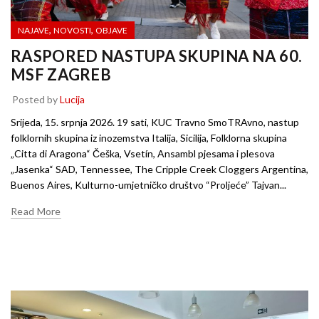
,
,
NAJAVE
NOVOSTI
OBJAVE
RASPORED NASTUPA SKUPINA NA 60.
MSF ZAGREB
Posted by
Lucija
Srijeda, 15. srpnja 2026. 19 sati, KUC Travno SmoTRAvno, nastup
folklornih skupina iz inozemstva Italija, Sicilija, Folklorna skupina
„Citta di Aragona“ Češka, Vsetín, Ansambl pjesama i plesova
„Jasenka“ SAD, Tennessee, The Cripple Creek Cloggers Argentina,
Buenos Aires, Kulturno-umjetničko društvo “Proljeće” Tajvan...
Read More