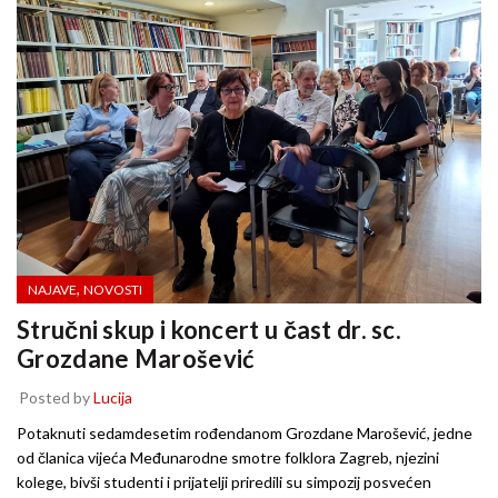
,
NAJAVE
NOVOSTI
Stručni skup i koncert u čast dr. sc.
Grozdane Marošević
Posted by
Lucija
Potaknuti sedamdesetim rođendanom Grozdane Marošević, jedne
od članica vijeća Međunarodne smotre folklora Zagreb, njezini
kolege, bivši studenti i prijatelji priredili su simpozij posvećen