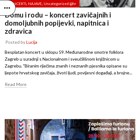
,
,
KONCERTI
NAJAVE
Uncategorized @hr
Domu i rodu – koncert zavičajnih i
domoljubnih popijevki, napitnica i
zdravica
Posted by
Lucija
Besplatan koncert u sklopu 59. Međunarodne smotre folklora
Zagreb u suradnji s Nacionalnom i sveučilišnom knjižnicom u
Zagrebu. "Biranim riječima znanih i neznanih pjesnika opisane su
ljepote hrvatskog zavičaja, životi ljudi, povijesni događaji, a brojne...
Read More