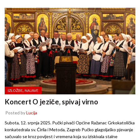
,
IZLOŽBE
NAJAVE
Koncert O jeziče, spivaj virno
Posted by
Lucija
Subota, 12. srpnja 2025. Pučki pivači Općine Ražanac Grkokatolička
konkatedrala sv. Ćirila i Metoda, Zagreb Pučko glagoljaško pjevanje
sačuvalo se kroz povijest i vremena koja su iziskivala stalne