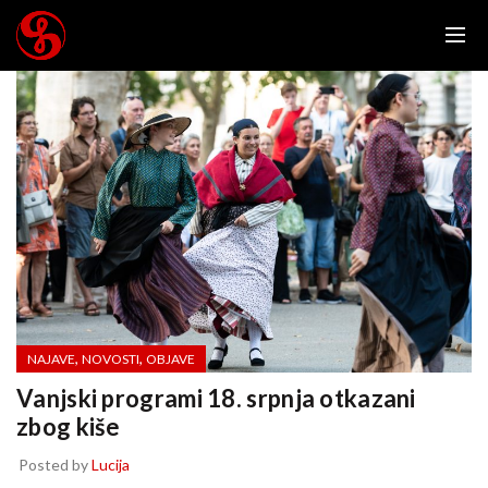
,
,
NAJAVE
NOVOSTI
OBJAVE
Vanjski programi 18. srpnja otkazani
zbog kiše
Posted by
Lucija