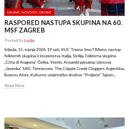
,
,
NAJAVE
NOVOSTI
OBJAVE
RASPORED NASTUPA SKUPINA NA 60.
MSF ZAGREB
Posted by
Lucija
Srijeda, 15. srpnja 2026. 19 sati, KUC Travno SmoTRAvno, nastup
folklornih skupina iz inozemstva Italija, Sicilija, Folklorna skupina
„Citta di Aragona“ Češka, Vsetín, Ansambl pjesama i plesova
„Jasenka“ SAD, Tennessee, The Cripple Creek Cloggers Argentina,
Buenos Aires, Kulturno-umjetničko društvo “Proljeće” Tajvan...
Read More