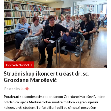
,
NAJAVE
NOVOSTI
Stručni skup i koncert u čast dr. sc.
Grozdane Marošević
Posted by
Lucija
Potaknuti sedamdesetim rođendanom Grozdane Marošević, jedne
od članica vijeća Međunarodne smotre folklora Zagreb, njezini
kolege, bivši studenti i prijatelji priredili su simpozij posvećen