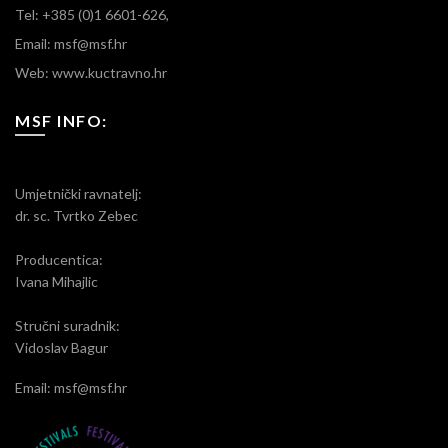
Tel: +385 (0)1 6601-626,
Email: msf@msf.hr
Web: www.kuctravno.hr
MSF INFO:
Umjetnički ravnatelj:
dr. sc. Tvrtko Zebec
Producentica:
Ivana Mihajlic
Stručni suradnik:
Vidoslav Bagur
Email: msf@msf.hr