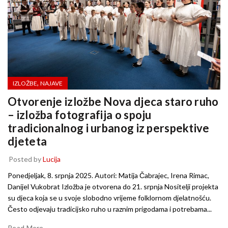
,
IZLOŽBE
NAJAVE
Otvorenje izložbe Nova djeca staro ruho
– izložba fotografija o spoju
tradicionalnog i urbanog iz perspektive
djeteta
Posted by
Lucija
Ponedjeljak, 8. srpnja 2025. Autori: Matija Čabrajec, Irena Rimac,
Danijel Vukobrat Izložba je otvorena do 21. srpnja Nositelji projekta
su djeca koja se u svoje slobodno vrijeme folklornom djelatnošću.
Često odjevaju tradicijsko ruho u raznim prigodama i potrebama...
Read More