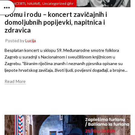
,
,
KONCERTI
NAJAVE
Uncategorized @hr
Domu i rodu – koncert zavičajnih i
domoljubnih popijevki, napitnica i
zdravica
Posted by
Lucija
Besplatan koncert u sklopu 59. Međunarodne smotre folklora
Zagreb u suradnji s Nacionalnom i sveučilišnom knjižnicom u
Zagrebu. "Biranim riječima znanih i neznanih pjesnika opisane su
ljepote hrvatskog zavičaja, životi ljudi, povijesni događaji, a brojne...
Read More