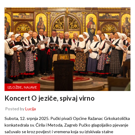
,
IZLOŽBE
NAJAVE
Koncert O jeziče, spivaj virno
Posted by
Lucija
Subota, 12. srpnja 2025. Pučki pivači Općine Ražanac Grkokatolička
konkatedrala sv. Ćirila i Metoda, Zagreb Pučko glagoljaško pjevanje
sačuvalo se kroz povijest i vremena koja su iziskivala stalne