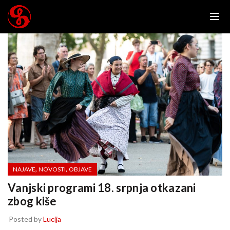
,
,
NAJAVE
NOVOSTI
OBJAVE
Vanjski programi 18. srpnja otkazani
zbog kiše
Posted by
Lucija