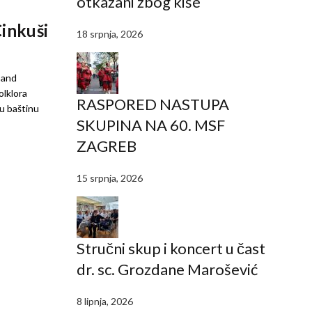
otkazani zbog kiše
Cinkuši
18 srpnja, 2026
band
olklora
RASPORED NASTUPA
ku baštinu
SKUPINA NA 60. MSF
ZAGREB
15 srpnja, 2026
Stručni skup i koncert u čast
dr. sc. Grozdane Marošević
8 lipnja, 2026