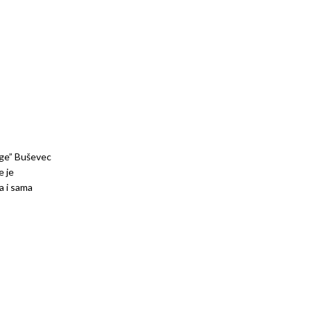
loge” Buševec
e je
a i sama