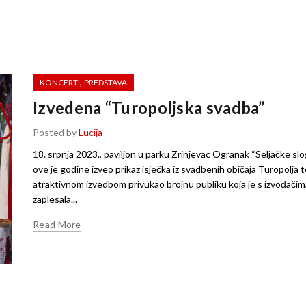
,
KONCERTI
PREDSTAVA
Izvedena “Turopoljska svadba”
Posted by
Lucija
18. srpnja 2023., paviljon u parku Zrinjevac Ogranak “Seljačke s
ove je godine izveo prikaz isječka iz svadbenih običaja Turopolja t
atraktivnom izvedbom privukao brojnu publiku koja je s izvođačim
zaplesala...
Read More