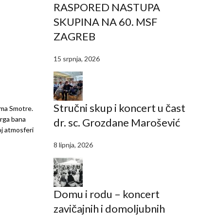
RASPORED NASTUPA
SKUPINA NA 60. MSF
ZAGREB
15 srpnja, 2026
Stručni skup i koncert u čast
ama Smotre.
Trga bana
dr. sc. Grozdane Marošević
j atmosferi
8 lipnja, 2026
Domu i rodu – koncert
zavičajnih i domoljubnih