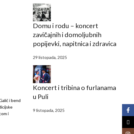
Domu i rodu – koncert
zavičajnih i domoljubnih
popijevki, napitnica i zdravica
29 listopada, 2025
Koncert i tribina o furlanama
u Puli
Galić i bend
icijske
Face
9 listopada, 2025
com i
X
Insta