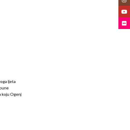
YouT
Flickr
oga ljeta
 pune
a koju Ogenj