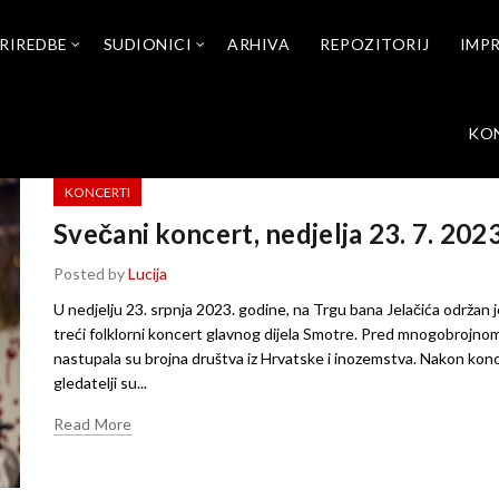
RIREDBE
SUDIONICI
ARHIVA
REPOZITORIJ
IMP
KO
KONCERTI
Svečani koncert, nedjelja 23. 7. 2023
Posted by
Lucija
U nedjelju 23. srpnja 2023. godine, na Trgu bana Jelačića održan je
treći folklorni koncert glavnog dijela Smotre. Pred mnogobrojno
nastupala su brojna društva iz Hrvatske i inozemstva. Nakon konc
gledatelji su...
Read More