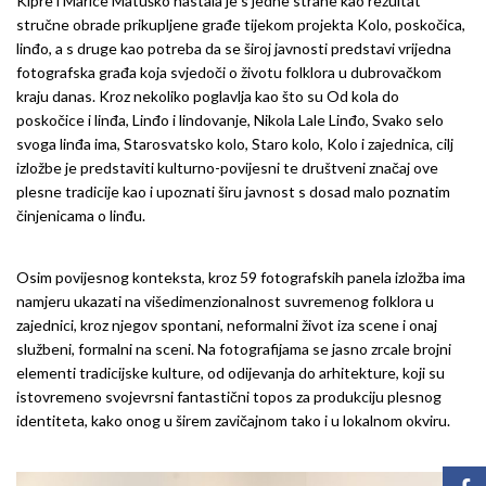
Kipre i Marice Matuško nastala je s jedne strane kao rezultat
stručne obrade prikupljene građe tijekom projekta Kolo, poskočica,
linđo, a s druge kao potreba da se široj javnosti predstavi vrijedna
fotografska građa koja svjedoči o životu folklora u dubrovačkom
kraju danas. Kroz nekoliko poglavlja kao što su Od kola do
poskočice i linđa, Linđo i lindovanje, Nikola Lale Linđo, Svako selo
svoga linđa ima, Starosvatsko kolo, Staro kolo, Kolo i zajednica, cilj
izložbe je predstaviti kulturno-povijesni te društveni značaj ove
plesne tradicije kao i upoznati širu javnost s dosad malo poznatim
činjenicama o linđu.
Osim povijesnog konteksta, kroz 59 fotografskih panela izložba ima
namjeru ukazati na višedimenzionalnost suvremenog folklora u
zajednici, kroz njegov spontani, neformalni život iza scene i onaj
službeni, formalni na sceni. Na fotografijama se jasno zrcale brojni
elementi tradicijske kulture, od odijevanja do arhitekture, koji su
istovremeno svojevrsni fantastični topos za produkciju plesnog
identiteta, kako onog u širem zavičajnom tako i u lokalnom okviru.