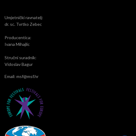
Umjetnički ravnatelj:
dr. sc. Tvrtko Zebec
Producentica:
Ivana Mihajlic
Stručni suradnik:
Vidoslav Bagur
Email: msf@msf.hr