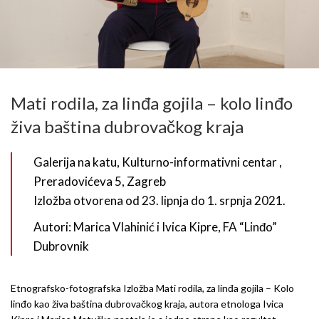
Mati rodila, za linđa gojila – kolo linđo
živa baština dubrovačkog kraja
Galerija na katu, Kulturno-informativni centar ,
Preradovićeva 5, Zagreb
Izložba otvorena od 23. lipnja do 1. srpnja 2021.
Autori: Marica Vlahinić i Ivica Kipre, FA “Linđo”
Dubrovnik
Etnografsko-fotografska Izložba Mati rodila, za linđa gojila – Kolo
linđo kao živa baština dubrovačkog kraja, autora etnologa Ivica