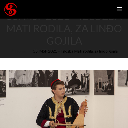
55. MSF 2021 – IZLOŽBA
MATI RODILA, ZA LINĐO
GOJILA
Home
55. MSF 2021 – Izložba Mati rodila, za linđo gojila