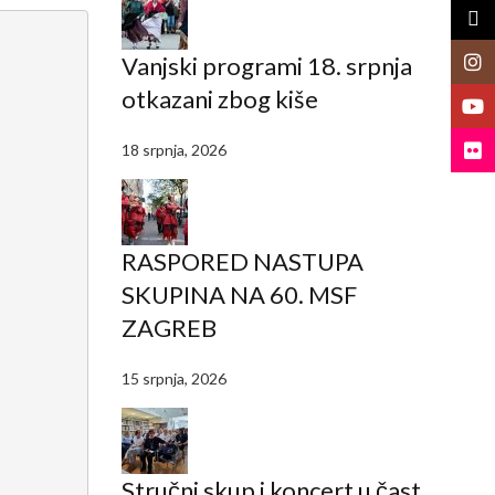
X
Vanjski programi 18. srpnja
Insta
otkazani zbog kiše
YouT
Flickr
18 srpnja, 2026
RASPORED NASTUPA
SKUPINA NA 60. MSF
ZAGREB
15 srpnja, 2026
Stručni skup i koncert u čast