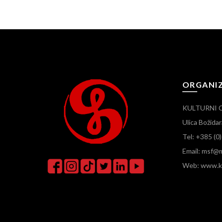
ORGANI
KULTURNI 
Ulica Božid
Tel: +385 (0
Email: msf@m
Web: www.ku