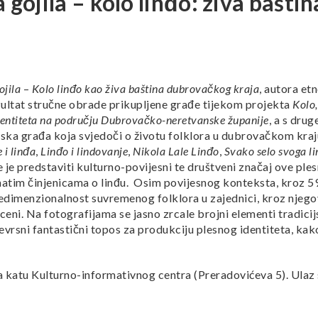
a gojila – kolo linđo: živa baštin
ojila
–
Kolo linđo kao živa baština dubrovačkog kraja
, autora et
ezultat stručne obrade prikupljene građe tijekom projekta
Kolo,
 identiteta na području Dubrovačko-neretvanske županije
, a s drug
afska građa koja svjedoči o životu folklora u dubrovačkom kraj
 i linđa
,
Linđo i lindovanje
,
Nikola Lale Linđo
,
Svako selo svoga l
e je predstaviti kulturno-povijesni te društveni značaj ove ple
znatim činjenicama o linđu. Osim povijesnog konteksta, kroz 5
edimenzionalnost suvremenog folklora u zajednici, kroz njego
sceni. Na fotografijama se jasno zrcale brojni elementi tradici
evrsni fantastični topos za produkciju plesnog identiteta, ka
i na katu Kulturno-informativnog centra (Preradovićeva 5). Ulaz