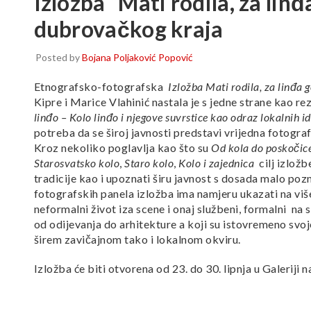
Izložba “Mati rodila, za linđ
dubrovačkog kraja
Posted by
Bojana Poljaković Popović
Etnografsko-fotografska
Izložba Mati rodila, za linđa g
Kipre i Marice Vlahinić nastala je s jedne strane kao r
linđo – Kolo linđo i njegove suvrstice kao odraz lokalnih
potreba da se široj javnosti predstavi vrijedna fotogr
Kroz nekoliko poglavlja kao što su
Od kola do poskočice
Starosvatsko kolo
,
Staro kolo
,
Kolo i zajednica
cilj izložb
tradicije kao i upoznati širu javnost s dosada malo po
fotografskih panela izložba ima namjeru ukazati na viš
neformalni život iza scene i onaj službeni, formalni na 
od odijevanja do arhitekture a koji su istovremeno svoj
širem zavičajnom tako i lokalnom okviru.
Izložba će biti otvorena od 23. do 30. lipnja u Galerij