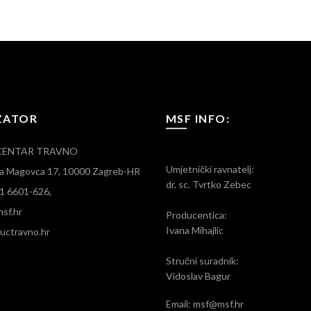
ZATOR
MSF INFO:
CENTAR TRAVNO
Umjetnički ravnatelj:
ara Magovca 17, 10000 Zagreb-HR
dr. sc. Tvrtko Zebec
)1 6601-626,
sf.hr
Producentica:
Ivana Mihajlic
ctravno.hr
Stručni suradnik:
Vidoslav Bagur
Email: msf@msf.hr