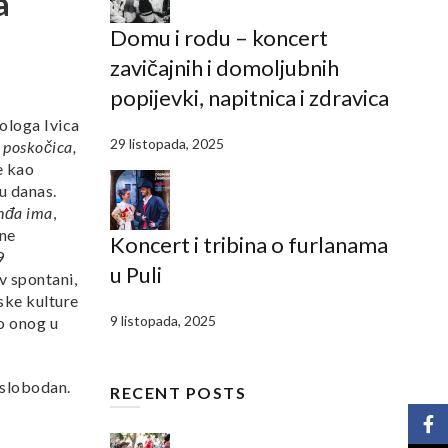
a
Domu i rodu – koncert
zavičajnih i domoljubnih
popijevki, napitnica i zdravica
nologa Ivica
29 listopada, 2025
 poskočica,
e kao
u danas.
inđa ima
,
sne
Koncert i tribina o furlanama
9
u Puli
v spontani,
jske kulture
9 listopada, 2025
ko onog u
 slobodan.
RECENT POSTS
Face