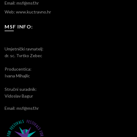
Email: msf@msf.hr
Web: www.kuctravno.hr
MSF INFO:
Umjetnički ravnatelj:
dr. sc. Tvrtko Zebec
Producentica:
Ivana Mihajlic
Stručni suradnik:
Vidoslav Bagur
Email: msf@msf.hr