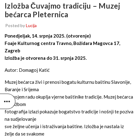
Izložba Čuvajmo tradiciju – Muzej
bećarca Pleternica
Posted by
Lucija
Ponedjeljak, 14. srpnja 2025. (otvorenje)
Foaje Kulturnog centra Travno, Božidara Magovca 17,
Zagreb
Izložba je otvorena do 31. srpnja 2025.
Autor: Domagoj Katić
Muzej bećarca živi i prenosi bogatu kulturnu baštinu Slavonije,
Baranje i Srijema
i u svojem radu okuplja vjerne baštinike tradicije. Muzej bećarca
s izložbom
fotografija izlazi pokazuje bogatstvo tradicije i nošnji te poziva
na sudjelovanje
sve željne učenja i istraživanja baštine. Izložba je nastala iz
želje da se svakome