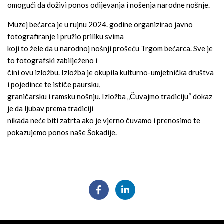
omogući da doživi ponos odijevanja i nošenja narodne nošnje.
Muzej bećarca je u rujnu 2024. godine organizirao javno
fotografiranje i pružio priliku svima
koji to žele da u narodnoj nošnji prošeću Trgom bećarca. Sve je
to fotografski zabilježeno i
čini ovu izložbu. Izložba je okupila kulturno-umjetnička društva
i pojedince te ističe paursku,
graničarsku i ramsku nošnju. Izložba „Čuvajmo tradiciju“ dokaz
je da ljubav prema tradiciji
nikada neće biti zatrta ako je vjerno čuvamo i prenosimo te
pokazujemo ponos naše Šokadije.