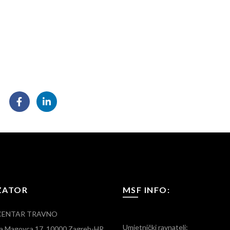
ZATOR
MSF INFO:
CENTAR TRAVNO
Umjetnički ravnatelj:
ara Magovca 17, 10000 Zagreb-HR