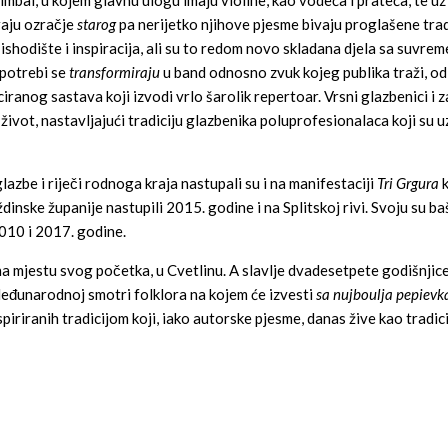
al, u kojem glavnu ulogu imaju violine, kao vodeća i prateća, te uz 
raju ozračje
starog
pa nerijetko njihove pjesme bivaju proglašene trad
a ishodište i inspiracija, ali su to redom novo skladana djela sa suvre
 potrebi se
transformiraju
u band odnosno zvuk kojeg publika traži, od
ranog sastava koji izvodi vrlo šarolik repertoar. Vrsni glazbenici i z
život, nastavljajući tradiciju glazbenika poluprofesionalaca koji su u
lazbe i riječi rodnoga kraja nastupali su i na manifestaciji
Tri Grgura
k
inske županije nastupili 2015. godine i na Splitskoj rivi. Svoju su baš
2010 i 2017. godine.
a mjestu svog početka, u Cvetlinu. A slavlje dvadesetpete godišnjic
eđunarodnoj smotri folklora na kojem će izvesti
sa nujboulja pepievk
piriranih tradicijom koji, iako autorske pjesme, danas žive kao tradic