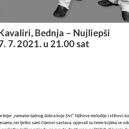
avaliri, Bednja – Nujliepši
. 7. 2021. u 21.00 sat
rimjer „nematerijalnog dobra koje živi“. Njihove melodije i stihovi, ko
sama, nerijetko sami članovi sastava, opjevali su teme kojima se od