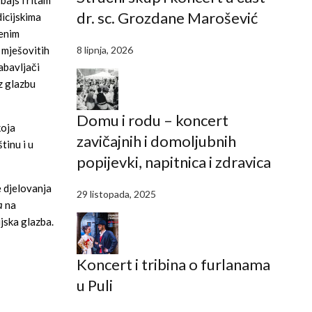
bajs i ritam
dr. sc. Grozdane Marošević
icijskima
menim
8 lipnja, 2026
 mješovitih
abavljači
z glazbu
Domu i rodu – koncert
oja
zavičajnih i domoljubnih
tinu i u
popijevki, napitnica i zdravica
e djelovanja
29 listopada, 2025
a
na
ijska glazba.
Koncert i tribina o furlanama
u Puli