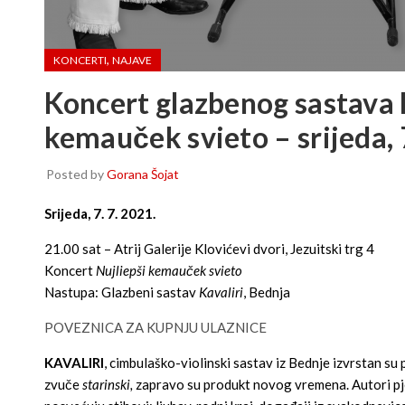
,
KONCERTI
NAJAVE
Koncert glazbenog sastava K
kemauček svieto – srijeda, 7
Posted by
Gorana Šojat
Srijeda, 7. 7. 2021.
21.00 sat – Atrij Galerije Klovićevi dvori, Jezuitski trg 4
Koncert
Nujliepši kemauček svieto
Nastupa: Glazbeni sastav
Kavaliri
, Bednja
POVEZNICA ZA KUPNJU ULAZNICE
KAVALIRI
, cimbulaško-violinski sastav iz Bednje izvrstan su p
zvuče
starinski,
zapravo su produkt novog vremena. Autori pje