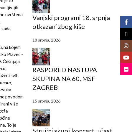
e je to
umljivijih
ine uvrštena
Vanjski programi 18. srpnja
,
Face
otkazani zbog kiše
r sada
X
18 srpnja, 2026
Insta
u, na kojem
ečko Plavec –
YouT
D. Češnjaja
RASPORED NASTUPA
vcu,
Flickr
aženi svih
SKUPINA NA 60. MSF
ambura
,
ZAGREB
 zvuka
dine povodom
15 srpnja, 2026
irani više
pci u
općine
ne. To je
Stručni skup i koncert u čast