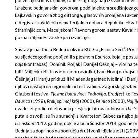
posvećuju stihovi: ljubav, rodni kraj, događaji iz svakodnevice
izraženo bednjanskim govorom, poddijalektom središnjozagorsko
kajkavskih govora zbog diftonga, glasovnih promjena i akce
u Registar zaštićenih nematerijalnih dobara Republike Hrva
Strahinjšćicom, Maceljskom i Ravnom gorom, sastav Kavaliri v
poznat diljem Hrvatske pa i izvan nje.
Sastav je nastao u Bednji u okviru KUD-a „Franjo Sert“. Prvi 
su sljedeće godine pobijedili s pjesmom
Baurico
, koja je post
bajs
(kontrabas), Dominik Poljak i Danijel Češnjaj – violina t
bili i Miljenko Bistrović na kontraviolini, Ivan Hranj na bajsu 
Češnjaju i Hranju pridružili Mladen Jagarinec (violina) i Dan
njihovi nastupi na regionalnim festivalima: Zagorski glazbeni
Glazbeni festival
Pjesme Podravine i Podravlja
,
Brodfest
te Fes
Baurico
(1998),
Prelijepi moj kröj
(2000),
Pelnico
(2003),
Nujli
dvadeset godina djelovanja presjek je hitova odnosno
The Gr
puta, a osvojili su ih u suradnji s Kvartetom Gubec za najbol
Lisinskom
2012. godine, dok je album
Šouštor
2014. godine pro
Bednja za doprinos na području društvenih djelatnosti (2009 g