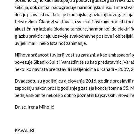
posebno čujno kad nastupaju u postavi gudačeg sastava uz cimb
sekcija, dok cimbal nadograđuje harmonijsku sliku. Time stva
dok je prava istina da im je tradicijska glazba njihovoga kraj
tekstovima. Članovi sastava su svi multiinstrumentalisti i po
akustičnih glazbala (dodane tambure, harmonike) do elektrifici
glazbu prakticiraju uz svoje svakodnevne poslove i obiteljski 
uvijek imali i neko (stalno) zanimanje.
Njihova srčanost i uvjerljivost su zarazni, a kao ambasadori g
povezuje Šibenik-Split i Varaždin te su kao predstavnici Varažd
nekoliko navrata predstavili i iseljenicima u Kanadi – 2009, 
Dvadesetu su godišnjicu djelovanja 2016. godine proslavili n
započinju nakon prošlogodišnjeg zatišja koncertom na 55. M
bednjanskom te nekoliko dobro poznatih kajkavskih
hitova
ins
Dr. sc. Irena Miholić
KAVALIRI: