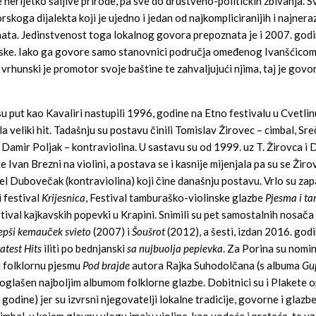
 nerijetko šaljive prirode, pa sve do društveno-političkih zbivanja. Sv
ga dijalekta koji je ujedno i jedan od najkompliciranijih i najneraz
nata. Jedinstvenost toga lokalnog govora prepoznata je i 2007. god
tske. Iako ga govore samo stanovnici područja omeđenog Ivanšćicom
rhunski je promotor svoje baštine te zahvaljujući njima, taj je govo
su put kao Kavaliri nastupili 1996, godine na Etno festivalu u Cvetlin
ala veliki hit. Tadašnju su postavu činili Tomislav Žirovec – cimbal, Sr
e Damir Poljak – kontraviolina. U sastavu su od 1999. uz T. Žirovca i 
te Ivan Brezni na violini, a postava se i kasnije mijenjala pa su se Žiro
ijel Dubovečak (kontraviolina) koji čine današnju postavu. Vrlo su zap
 festival
Krijesnica
, Festival tamburaško-violinske glazbe
Pjesma i t
tival kajkavskih popevki u Krapini. Snimili su pet samostalnih nosača
jepši kemauček svieto
(2007) i
Šoušrot
(2012), a šesti, izdan 2016. go
atest Hits
iliti po bednjanski
sa nujbuolja pepievka
. Za Porina su nomin
ju folklornu pjesmu
Pod brajde
autora Rajka Suhodolčana (s albuma
Gu
glašen najboljim albumom folklorne glazbe. Dobitnici su i Plakete 
odine) jer su izvrsni njegovatelji lokalne tradicije, govorne i glazbe