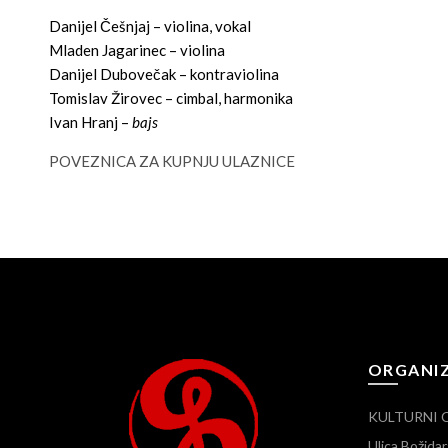
Danijel Češnjaj – violina, vokal
Mladen Jagarinec – violina
Danijel Dubovečak – kontraviolina
Tomislav Žirovec – cimbal, harmonika
Ivan Hranj –
bajs
POVEZNICA ZA KUPNJU ULAZNICE
ORGANI
KULTURNI 
Ulica Božid