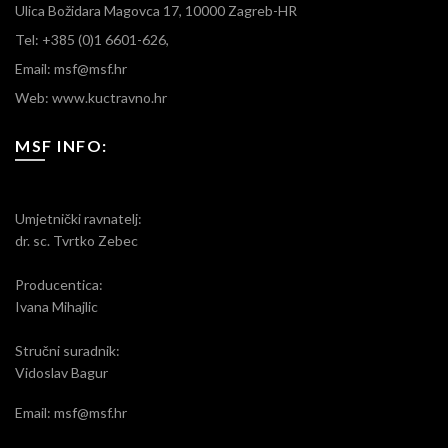
Ulica Božidara Magovca 17, 10000 Zagreb-HR
Tel: +385 (0)1 6601-626,
Email: msf@msf.hr
Web: www.kuctravno.hr
MSF INFO:
Umjetnički ravnatelj:
dr. sc. Tvrtko Zebec
Producentica:
Ivana Mihajlic
Stručni suradnik:
Vidoslav Bagur
Email: msf@msf.hr