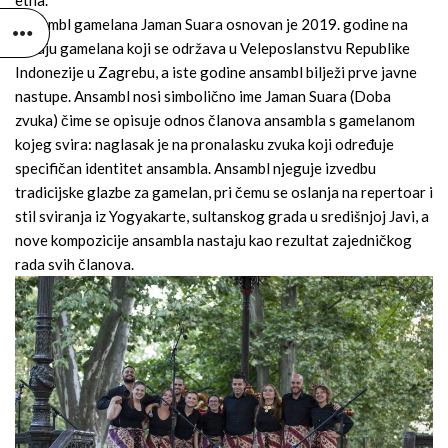
Ansambl gamelana Jaman Suara osnovan je 2019. godine na
tečaju gamelana koji se održava u Veleposlanstvu Republike
Indonezije u Zagrebu, a iste godine ansambl bilježi prve javne
nastupe. Ansambl nosi simbolično ime Jaman Suara (Doba
zvuka) čime se opisuje odnos članova ansambla s gamelanom
kojeg svira: naglasak je na pronalasku zvuka koji određuje
specifičan identitet ansambla. Ansambl njeguje izvedbu
tradicijske glazbe za gamelan, pri čemu se oslanja na repertoar i
stil sviranja iz Yogyakarte, sultanskog grada u središnjoj Javi, a
nove kompozicije ansambla nastaju kao rezultat zajedničkog
rada svih članova.