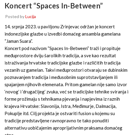
Koncert “Spaces In-Between”
Posted by
Lucija
14. srpnja 2023. u paviljonu Zrinjevac održan je koncert
indonezijske glazbe u izvedbi domaćeg ansambla gamelana
“Jaman Suara”.
Koncert pod nazivom “Spaces In-Between” traži i propituje
međuprostore dviju šarolikih tradicija, a sve kao rezultat
istraživanja hrvatske tradicijske glazbe i različitih tradicija
vezanih uz gamelan. Takvi međuprostori otvaraju se dubinskim
poznavanjem tradicija i međusobnim suprotstavljanjem ili
spajanjem njihovih elemenata. Pritom gamelan nije samo izvor
‘novog’ i ‘drugačijeg’ zvuka, već se tradicijske tehnike sviranja i
forme prožimaju s tehnikama pjevanja i napjevima iz raznih
krajeva Hrvatske: Slavonija, Istra, Međimurje, Dalmacija,
Pokuplje itd. Cilj projekta je ostvariti fusion u kojemu su
tradicije predstavljene ravnopravno te tako ponuditi
alternativu uobičajenim aproprijativnim praksama domaćeg
etna.