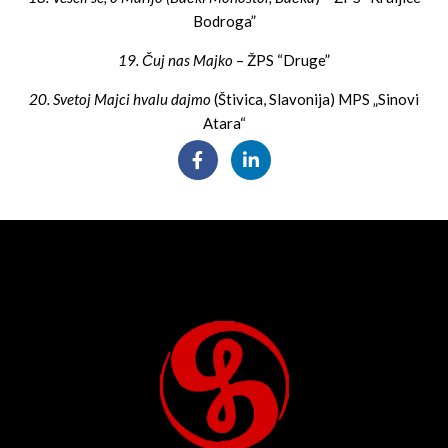
Bodroga”
19. Čuj nas Majko
– ŽPS “Druge”
20. Svetoj Majci hvalu dajmo
(Štivica, Slavonija) MPS „Sinovi
Atara“