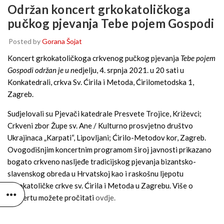
Održan koncert grkokatoličkoga
pučkog pjevanja Tebe pojem Gospodi
Posted by
Gorana Šojat
Koncert grkokatoličkoga crkvenog pučkog pjevanja
Tebe pojem
Gospodi održan je u n
edjelju, 4. srpnja 2021. u 20 sati u
Konkatedrali, crkva Sv. Ćirila i Metoda, Ćirilometodska 1,
Zagreb.
Sudjelovali su Pjevači katedrale Presvete Trojice, Križevci;
Crkveni zbor Župe sv. Ane / Kulturno prosvjetno društvo
Ukrajinaca „Karpati“, Lipovljani; Ćirilo-Metodov kor, Zagreb.
Ovogodišnjim koncertnim programom široj javnosti prikazano
bogato crkveno nasljeđe tradicijskog pjevanja bizantsko-
slavenskog obreda u Hrvatskoj kao i raskošnu ljepotu
grkokatoličke crkve sv. Ćirila i Metoda u Zagrebu. Više o
koncertu možete pročitati
ovdje.