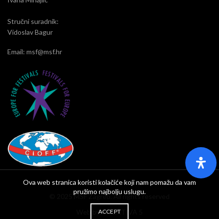
Stručni suradnik:
Vidoslav Bagur
Email: msf@msf.hr
Ova web stranica koristi kolačiće koji nam pomažu da vam
pružimo najbolju uslugu.
© 2025 MSF Zagreb. All rights reserved
ACCEPT
Web by:
KREATIVA 5