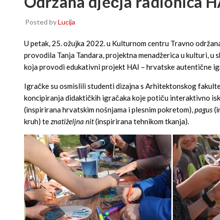
Održana dječja radionica H
Posted by
Lucija
U petak, 25. ožujka 2022. u Kulturnom centru Travno održana 
provodila Tanja Tandara, projektna menadžerica u kulturi, u 
koja provodi edukativni projekt HAI – hrvatske autentične igr
Igračke su osmislili studenti dizajna s Arhitektonskog fakult
koncipiranja didaktičkih igračaka koje potiču interaktivno isk
(inspirirana hrvatskim nošnjama i plesnim pokretom),
pagus
(i
kruh) te
znatiželjna nit
(inspirirana tehnikom tkanja).