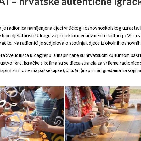
AI – hrvatske autentične igrač
je radionica namijenjena djeci vrtićkog i osnovnoškolskog uzrasta. 
sklopu djelatnosti Udruge za projektni menadžment u kulturi poVUciza
ačke. Na radionici je sudjelovalo stotinjak djece iz okolnih osnovnih
eta Sveučilišta u Zagrebu, a inspirirane su hrvatskom kulturnom bašt
ustvo igre. Igračke s kojima su se djeca susrela za vrijeme radionice
nspiriran motivima paške čipke),
čičulin
(inspiriran gredama na kojim