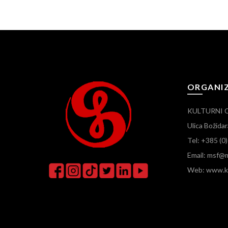
ORGANI
KULTURNI 
Ulica Božid
Tel: +385 (0
Email: msf@m
Web: www.ku