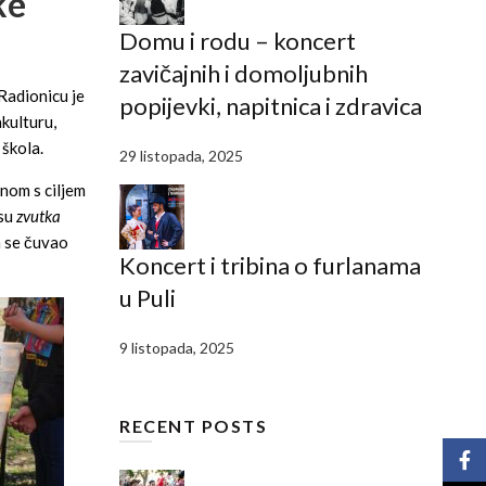
ke
Domu i rodu – koncert
zavičajnih i domoljubnih
Radionicu je
popijevki, napitnica i zdravica
kulturu,
 škola.
29 listopada, 2025
inom s ciljem
 su
zvutka
a se čuvao
Koncert i tribina o furlanama
u Puli
9 listopada, 2025
RECENT POSTS
Face