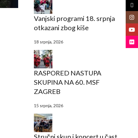
X
Vanjski programi 18. srpnja
Insta
otkazani zbog kiše
YouT
Flickr
18 srpnja, 2026
RASPORED NASTUPA
SKUPINA NA 60. MSF
ZAGREB
15 srpnja, 2026
Stručni skup i koncert u čast