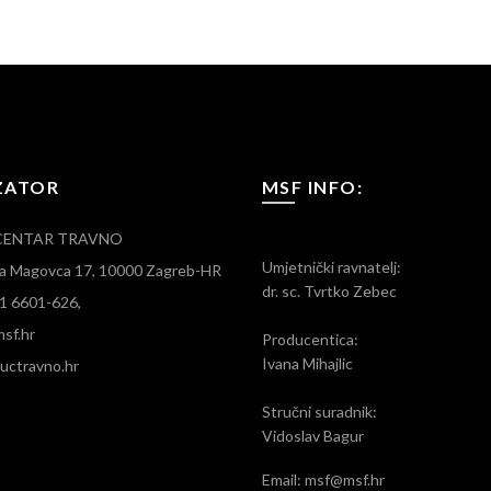
ZATOR
MSF INFO:
CENTAR TRAVNO
Umjetnički ravnatelj:
ara Magovca 17, 10000 Zagreb-HR
dr. sc. Tvrtko Zebec
)1 6601-626,
sf.hr
Producentica:
Ivana Mihajlic
ctravno.hr
Stručni suradnik:
Vidoslav Bagur
Email: msf@msf.hr