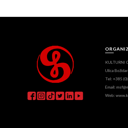
ORGANI
KULTURNI 
Ulica Božid
Tel: +385 (0
Email: msf@m
Web: www.ku