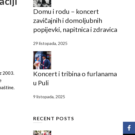
aciji
Domu i rodu – koncert
zavičajnih i domoljubnih
popijevki, napitnica i zdravica
29 listopada, 2025
Koncert i tribina o furlanama
iz 2003.
e
u Puli
baštine.
9 listopada, 2025
RECENT POSTS
Face