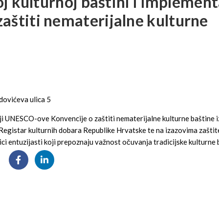
j kulturnoj baštini i implement
štiti nematerijalne kulturne
dovićeva ulica 5
ciji UNESCO-ove Konvencije o zaštiti nematerijalne kulturne baštine 
Registar kulturnih dobara Republike Hrvatske te na izazovima zaštit
aici entuzijasti koji prepoznaju važnost očuvanja tradicijske kulturne 