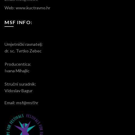
Web: www.kuctravno.hr
MSF INFO:
Umjetnički ravnatelj:
dr. sc. Tvrtko Zebec
Producentica:
Ivana Mihajlic
Stručni suradnik:
Vidoslav Bagur
Email: msf@msf.hr