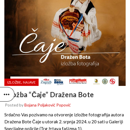
,
IZLOŽBE
NAJAVE
Izložba “Čaje” Dražena Bote
Posted by
Bojana Poljaković Popović
Srdačno Vas pozivamo na otvorenje izložbe fotografija autora
Dražena Bote
Čaje
u utorak 2. srpnja 2024. u 20 sati u Galeriji
Specijalne policije (Trg žrtava fašizma 1).