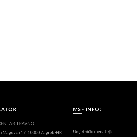
ZATOR
MSF INFO:
CENTAR TRAVNO
Umjetnički ravnatelj:
ara Magovca 17, 10000 Zagreb-HR