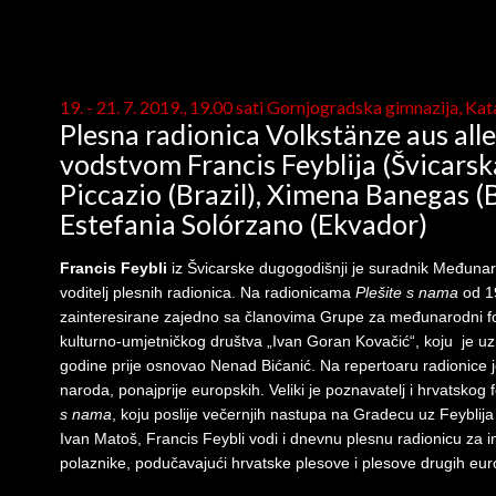
19. - 21. 7. 2019., 19.00 sati Gornjogradska gimnazija, Kata
Plesna radionica Volkstänze aus all
vodstvom Francis Feyblija (Švicarsk
Piccazio (Brazil), Ximena Banegas (Bo
Estefania Solórzano (Ekvador)
Francis Feybli
iz Švicarske dugogodišnji je suradnik Međunaro
voditelj plesnih radionica. Na radionicama
Plešite s nama
od 1
zainteresirane zajedno sa članovima Grupe za međunarodni f
kulturno-umjetničkog društva „Ivan Goran Kovačić“, koju je u
godine prije osnovao Nenad Bićanić. Na repertoaru radionice 
naroda, ponajprije europskih. Veliki je poznavatelj i hrvatskog 
s nama
, koju poslije večernjih nastupa na Gradecu uz Feyblij
Ivan Matoš, Francis Feybli vodi i dnevnu plesnu radionicu za
polaznike, podučavajući hrvatske plesove i plesove drugih eu