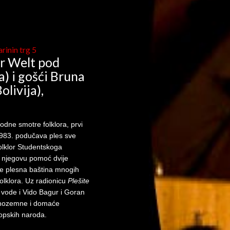
rinin trg 5
er Welt pod
a) i gošći Bruna
livija),
dne smotre folklora, prvi
983. podučava ples sve
olklor Studentskoga
z njegovu pomoć dvije
je plesna baština mnogih
folklora. Uz radionicu
Plešite
a vode i Vido Bagur i Goran
 inozemne i domaće
ropskih naroda.