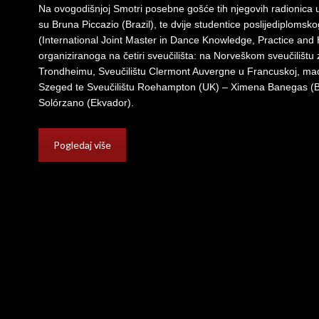
Na ovogodišnjoj Smotri posebne gošće tih njegovih radionica 
su Bruna Piccazio (Brazil), te dvije studentice poslijediplomsk
(International Joint Master in Dance Knowledge, Practice an
organiziranoga na četiri sveučilišta: na Norveškom sveučilištu z
Trondheimu, Sveučilištu Clermont Auvergne u Francuskoj, ma
Szeged te Sveučilištu Roehampton (UK) – Ximena Banegas (Boli
Solórzano (Ekvador).
Pogledaj više