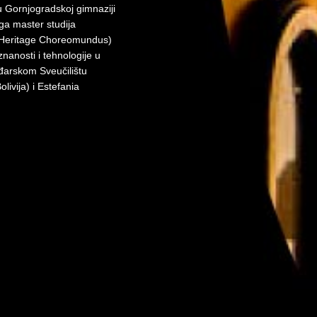
u Gornjogradskoj gimnaziji
oga master studija
d Heritage Choreomundus)
nanosti i tehnologije u
đarskom Sveučilištu
vija) i Estefania